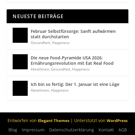
NEUESTE BEITRÄGE
Februar Selbstfürsorge: Sanft aufwärmen
statt durchstarten
Gesundheit
,
Happiness
Die neue Food-Pyramide USA 2026:
Ernährungsrevolution mit Eat Real Food
Abnehmen
,
Gesundheit
,
Happiness
Ich bin so fertig: Der 1. Januar ist eine Lüge
Abnehmen
,
Happiness
Entworfen von
| Unterstützt von
Elegant Themes
WordPress
Blog
Impressum
Datenschutzerklärung
Kontakt
AGB