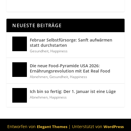
NEUESTE BEITRÄGE
Februar Selbstfürsorge: Sanft aufwärmen
statt durchstarten
Gesundheit
,
Happiness
Die neue Food-Pyramide USA 2026:
Ernährungsrevolution mit Eat Real Food
Abnehmen
,
Gesundheit
,
Happiness
Ich bin so fertig: Der 1. Januar ist eine Lüge
Abnehmen
,
Happiness
Entworfen von
| Unterstützt von
Elegant Themes
WordPress