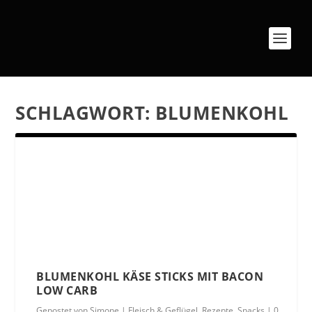
SCHLAGWORT:
BLUMENKOHL
BLUMENKOHL KÄSE STICKS MIT BACON
LOW CARB
Gepostet von
Simone
|
Fleisch & Geflügel
,
Rezepte
,
Snacks
|
0