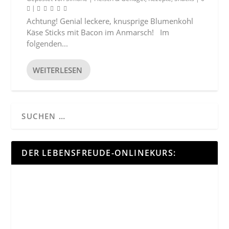
|
Achtung! Genial leckere, knusprige Blumenkohl
Käse Sticks mit Bacon im Anmarsch! Im
folgenden...
WEITERLESEN
DER LEBENSFREUDE-ONLINEKURS: