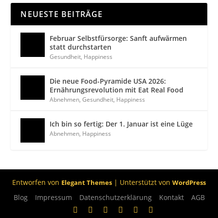
NEUESTE BEITRÄGE
Februar Selbstfürsorge: Sanft aufwärmen
statt durchstarten
Gesundheit
,
Happiness
Die neue Food-Pyramide USA 2026:
Ernährungsrevolution mit Eat Real Food
Abnehmen
,
Gesundheit
,
Happiness
Ich bin so fertig: Der 1. Januar ist eine Lüge
Abnehmen
,
Happiness
Entworfen von
| Unterstützt von
Elegant Themes
WordPress
Blog
Impressum
Datenschutzerklärung
Kontakt
AGB