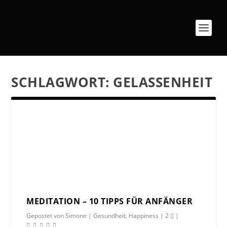
SCHLAGWORT:
GELASSENHEIT
MEDITATION – 10 TIPPS FÜR ANFÄNGER
Gepostet von
Simone
|
Gesundheit
,
Happiness
|
2
|