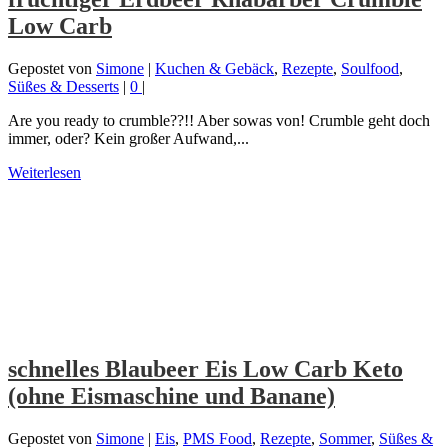
Low Carb
Gepostet von
Simone
|
Kuchen & Gebäck
,
Rezepte
,
Soulfood
,
Süßes & Desserts
|
0
|
Are you ready to crumble??!! Aber sowas von! Crumble geht doch
immer, oder? Kein großer Aufwand,...
Weiterlesen
schnelles Blaubeer Eis Low Carb Keto
(ohne Eismaschine und Banane)
Gepostet von
Simone
|
Eis
,
PMS Food
,
Rezepte
,
Sommer
,
Süßes &