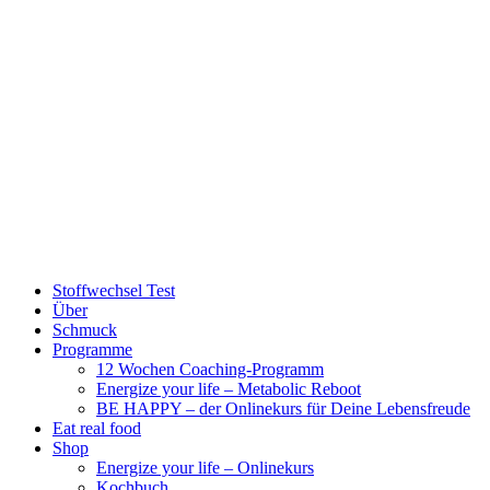
Stoffwechsel Test
Über
Schmuck
Programme
12 Wochen Coaching-Programm
Energize your life – Metabolic Reboot
BE HAPPY – der Onlinekurs für Deine Lebensfreude
Eat real food
Shop
Energize your life – Onlinekurs
Kochbuch