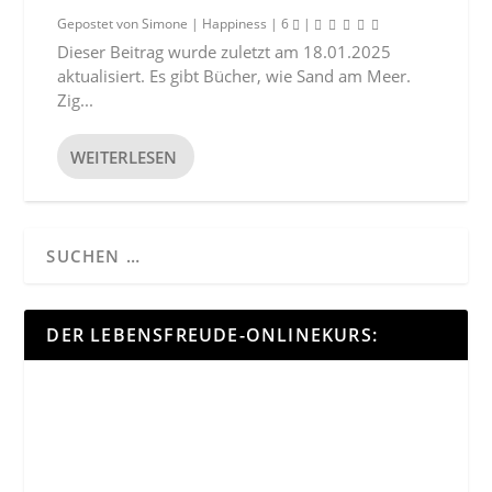
Gepostet von
Simone
|
Happiness
|
6
|
Dieser Beitrag wurde zuletzt am 18.01.2025
aktualisiert. Es gibt Bücher, wie Sand am Meer.
Zig...
WEITERLESEN
DER LEBENSFREUDE-ONLINEKURS: