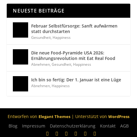
NEUESTE BEITRÄGE
Februar Selbstfürsorge: Sanft aufwärmen
statt durchstarten
Gesundheit
,
Happiness
Die neue Food-Pyramide USA 2026:
Ernährungsrevolution mit Eat Real Food
Abnehmen
,
Gesundheit
,
Happiness
Ich bin so fertig: Der 1. Januar ist eine Lüge
Abnehmen
,
Happiness
Entworfen von
| Unterstützt von
Elegant Themes
WordPress
Blog
Impressum
Datenschutzerklärung
Kontakt
AGB