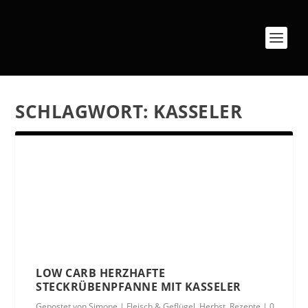
SCHLAGWORT:
KASSELER
LOW CARB HERZHAFTE
STECKRÜBENPFANNE MIT KASSELER
Gepostet von
Simone
|
Fleisch & Geflügel
,
Herbst
,
Rezepte
|
0