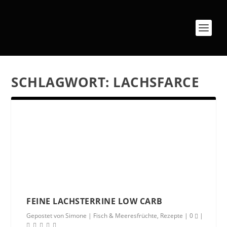
SCHLAGWORT:
LACHSFARCE
FEINE LACHSTERRINE LOW CARB
Gepostet von
Simone
|
Fisch & Meeresfrüchte
,
Rezepte
|
0
|