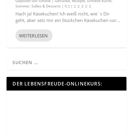
Gepostet von
Simone
|
Getränke
,
Rezepte
,
schnelle Küche
,
Sommer
,
Süßes & Desserts
|
0
|
Hach ja! Käsekuchen! Ich weiß nicht, wie´s Dir
geht, aber setz mir ein Stückchen Käsekuchen vor...
WEITERLESEN
DER LEBENSFREUDE-ONLINEKURS: