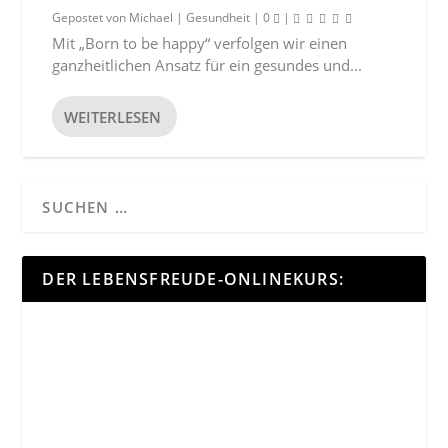
Gepostet von
Michael
|
Gesundheit
|
0
|
Mit „Born to be happy“ verfolgen wir einen
ganzheitlichen Ansatz für ein gesundes und...
WEITERLESEN
DER LEBENSFREUDE-ONLINEKURS: