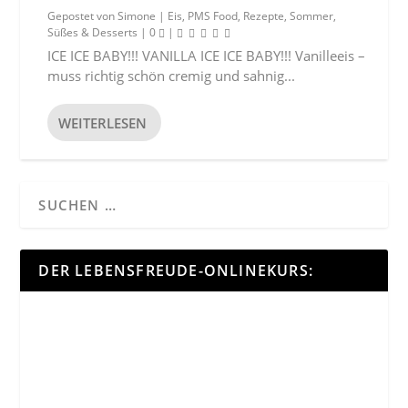
Gepostet von
Simone
|
Eis
,
PMS Food
,
Rezepte
,
Sommer
,
Süßes & Desserts
|
0
|
ICE ICE BABY!!! VANILLA ICE ICE BABY!!! Vanilleeis –
muss richtig schön cremig und sahnig...
WEITERLESEN
DER LEBENSFREUDE-ONLINEKURS: