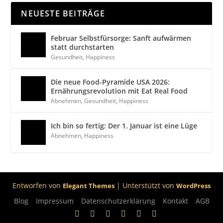
NEUESTE BEITRÄGE
Februar Selbstfürsorge: Sanft aufwärmen
statt durchstarten
Gesundheit
,
Happiness
Die neue Food-Pyramide USA 2026:
Ernährungsrevolution mit Eat Real Food
Abnehmen
,
Gesundheit
,
Happiness
Ich bin so fertig: Der 1. Januar ist eine Lüge
Abnehmen
,
Happiness
Entworfen von
| Unterstützt von
Elegant Themes
WordPress
Blog
Impressum
Datenschutzerklärung
Kontakt
AGB