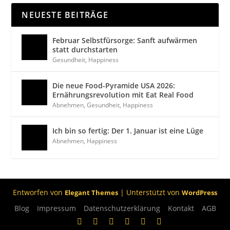
NEUESTE BEITRÄGE
Februar Selbstfürsorge: Sanft aufwärmen
statt durchstarten
Gesundheit
,
Happiness
Die neue Food-Pyramide USA 2026:
Ernährungsrevolution mit Eat Real Food
Abnehmen
,
Gesundheit
,
Happiness
Ich bin so fertig: Der 1. Januar ist eine Lüge
Abnehmen
,
Happiness
Entworfen von
| Unterstützt von
Elegant Themes
WordPress
Blog
Impressum
Datenschutzerklärung
Kontakt
AGB