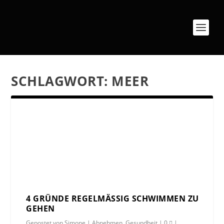
SCHLAGWORT:
MEER
4 GRÜNDE REGELMÄSSIG SCHWIMMEN ZU G
EHEN
Gepostet von
Simone
|
Abnehmen
,
Gesundheit
|
0
|