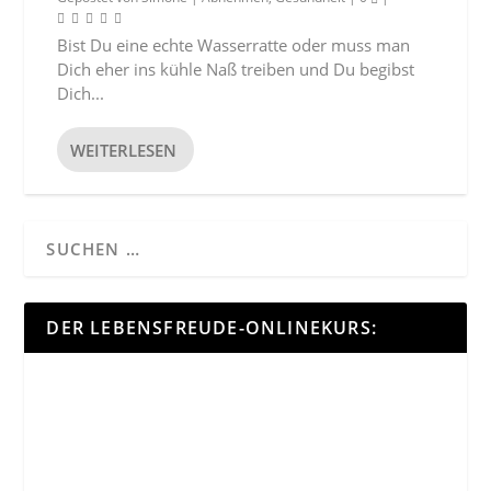
Bist Du eine echte Wasserratte oder muss man
Dich eher ins kühle Naß treiben und Du begibst
Dich...
WEITERLESEN
DER LEBENSFREUDE-ONLINEKURS: