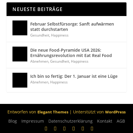
NEUESTE BEITRÄGE
Februar Selbstfürsorge: Sanft aufwärmen
statt durchstarten
Gesundheit
,
Happiness
Die neue Food-Pyramide USA 2026:
Ernährungsrevolution mit Eat Real Food
Abnehmen
,
Gesundheit
,
Happiness
Ich bin so fertig: Der 1. Januar ist eine Lüge
Abnehmen
,
Happiness
Entworfen von
| Unterstützt von
Elegant Themes
WordPress
Blog
Impressum
Datenschutzerklärung
Kontakt
AGB