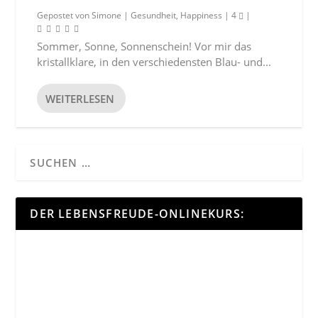
Gepostet von
Simone
|
Gesundheit
,
Happiness
|
4
|
Sommer, Sonne, Sonnenschein! Vor mir das
kristallklare, in den verschiedensten Blau- und...
WEITERLESEN
DER LEBENSFREUDE-ONLINEKURS: