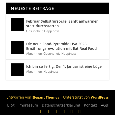
NEUESTE BEITRÄGE
Februar Selbstfürsorge: Sanft aufwärmen
statt durchstarten
Gesundheit
,
Happiness
Die neue Food-Pyramide USA 2026:
Ernährungsrevolution mit Eat Real Food
Abnehmen
,
Gesundheit
,
Happiness
Ich bin so fertig: Der 1. Januar ist eine Lüge
Abnehmen
,
Happiness
Entworfen von
| Unterstützt von
Elegant Themes
WordPress
Blog
Impressum
Datenschutzerklärung
Kontakt
AGB