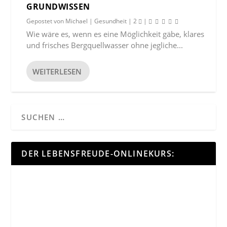
GRUNDWISSEN
Gepostet von
Michael
|
Gesundheit
|
2
|
Wie wäre es, wenn es eine Möglichkeit gäbe, klares
und frisches Bergquellwasser ohne jegliche...
WEITERLESEN
DER LEBENSFREUDE-ONLINEKURS: