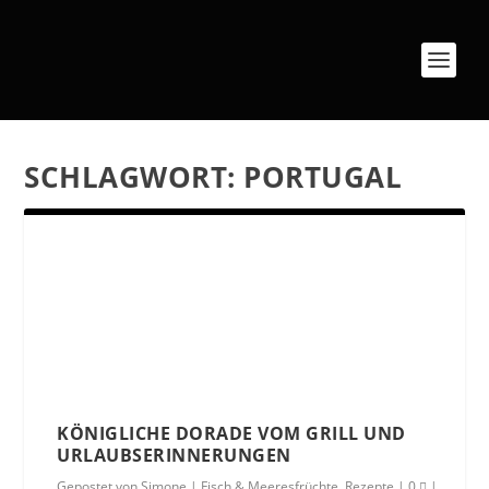
SCHLAGWORT:
PORTUGAL
KÖNIGLICHE DORADE VOM GRILL UND
URLAUBSERINNERUNGEN
Gepostet von
Simone
|
Fisch & Meeresfrüchte
,
Rezepte
|
0
|