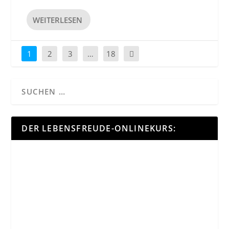
WEITERLESEN
1
2
3
…
18
DER LEBENSFREUDE-ONLINEKURS: