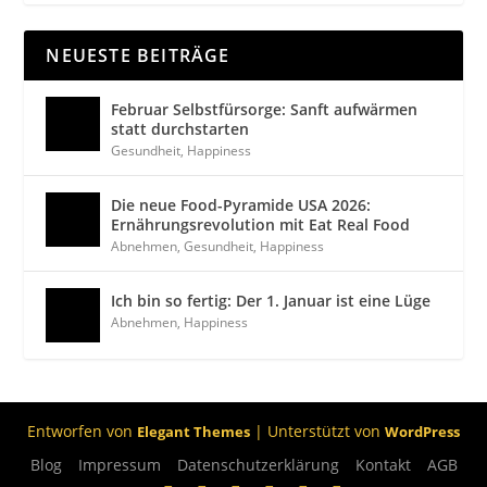
NEUESTE BEITRÄGE
Februar Selbstfürsorge: Sanft aufwärmen
statt durchstarten
Gesundheit
,
Happiness
Die neue Food-Pyramide USA 2026:
Ernährungsrevolution mit Eat Real Food
Abnehmen
,
Gesundheit
,
Happiness
Ich bin so fertig: Der 1. Januar ist eine Lüge
Abnehmen
,
Happiness
Entworfen von
| Unterstützt von
Elegant Themes
WordPress
Blog
Impressum
Datenschutzerklärung
Kontakt
AGB