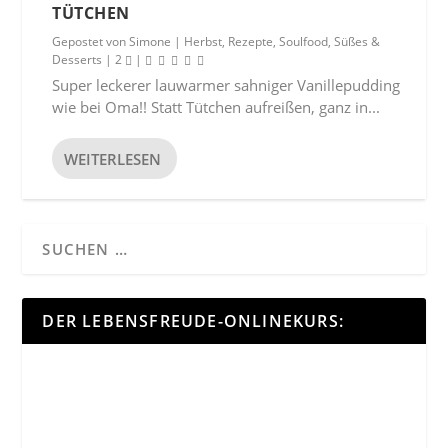
TÜTCHEN
Gepostet von
Simone
|
Herbst
,
Rezepte
,
Soulfood
,
Süßes &
Desserts
|
2
|
Super leckerer lauwarmer sahniger Vanillepudding
wie bei Oma!! Statt Tütchen aufreißen, ganz in...
WEITERLESEN
DER LEBENSFREUDE-ONLINEKURS: