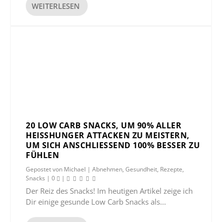
WEITERLESEN
20 LOW CARB SNACKS, UM 90% ALLER
HEISSHUNGER ATTACKEN ZU MEISTERN, U
M SICH ANSCHLIESSEND 100% BESSER ZU FÜ
HLEN
Gepostet von
Michael
|
Abnehmen
,
Gesundheit
,
Rezepte
,
Snacks
|
0
|
Der Reiz des Snacks! Im heutigen Artikel zeige ich
Dir einige gesunde Low Carb Snacks als...