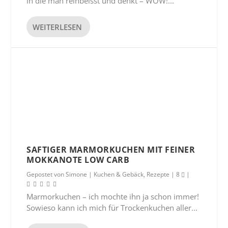
in die man reinbeisst und denkt – WOW!...
WEITERLESEN
SAFTIGER MARMORKUCHEN MIT FEINER
MOKKANOTE LOW CARB
Gepostet von
Simone
|
Kuchen & Gebäck
,
Rezepte
|
8
|
Marmorkuchen – ich mochte ihn ja schon immer!
Sowieso kann ich mich für Trockenkuchen aller...