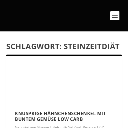
SCHLAGWORT:
STEINZEITDIÄT
KNUSPRIGE HÄHNCHENSCHENKEL MIT
BUNTEM GEMÜSE LOW CARB
Gepostet von
Simone
|
Fleisch & Geflügel
,
Rezepte
|
0
|