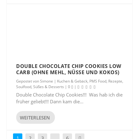
DOUBLE CHOCOLATE CHIP COOKIES LOW
CARB (OHNE MEHL, NÜSSE UND KOKOS)
Gepostet von
Simone
|
Kuchen & Gebäck
,
PMS Food
,
Rezepte
,
Soulfood
,
Süßes & Desserts
|
0
|
Double Chocolate Chip Cookies!!! Was hab ich die
früher geliebt!!! Dann kam die...
WEITERLESEN
1
2
3
…
6