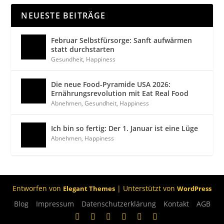
NEUESTE BEITRÄGE
Februar Selbstfürsorge: Sanft aufwärmen
statt durchstarten
Gesundheit
,
Happiness
Die neue Food-Pyramide USA 2026:
Ernährungsrevolution mit Eat Real Food
Abnehmen
,
Gesundheit
,
Happiness
Ich bin so fertig: Der 1. Januar ist eine Lüge
Abnehmen
,
Happiness
Entworfen von
| Unterstützt von
Elegant Themes
WordPress
Blog
Impressum
Datenschutzerklärung
Kontakt
AGB