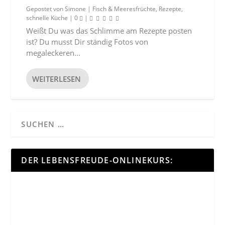
Gepostet von
Simone
|
Fisch & Meeresfrüchte
,
Rezepte
,
schnelle Küche
|
0
|
Weißt Du was das Schlimme am Rezepte posten
ist? Du musst Dir ständig Fotos von
megaleckeren...
WEITERLESEN
DER LEBENSFREUDE-ONLINEKURS: