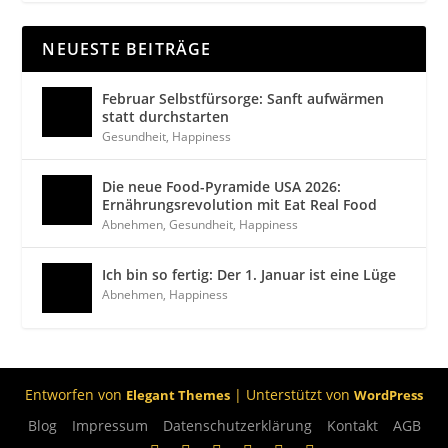
NEUESTE BEITRÄGE
Februar Selbstfürsorge: Sanft aufwärmen
statt durchstarten
Gesundheit
,
Happiness
Die neue Food-Pyramide USA 2026:
Ernährungsrevolution mit Eat Real Food
Abnehmen
,
Gesundheit
,
Happiness
Ich bin so fertig: Der 1. Januar ist eine Lüge
Abnehmen
,
Happiness
Entworfen von
| Unterstützt von
Elegant Themes
WordPress
Blog
Impressum
Datenschutzerklärung
Kontakt
AGB