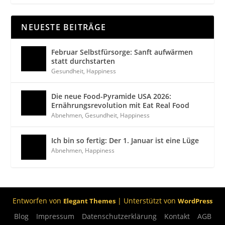
NEUESTE BEITRÄGE
Februar Selbstfürsorge: Sanft aufwärmen
statt durchstarten
Gesundheit
,
Happiness
Die neue Food-Pyramide USA 2026:
Ernährungsrevolution mit Eat Real Food
Abnehmen
,
Gesundheit
,
Happiness
Ich bin so fertig: Der 1. Januar ist eine Lüge
Abnehmen
,
Happiness
Entworfen von
| Unterstützt von
Elegant Themes
WordPress
Blog
Impressum
Datenschutzerklärung
Kontakt
AGB