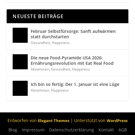
NEUESTE BEITRÄGE
Februar Selbstfürsorge: Sanft aufwärmen
statt durchstarten
Gesundheit
,
Happiness
Die neue Food-Pyramide USA 2026:
Ernährungsrevolution mit Eat Real Food
Abnehmen
,
Gesundheit
,
Happiness
Ich bin so fertig: Der 1. Januar ist eine Lüge
Abnehmen
,
Happiness
Entworfen von
| Unterstützt von
Elegant Themes
WordPress
Blog
Impressum
Datenschutzerklärung
Kontakt
AGB