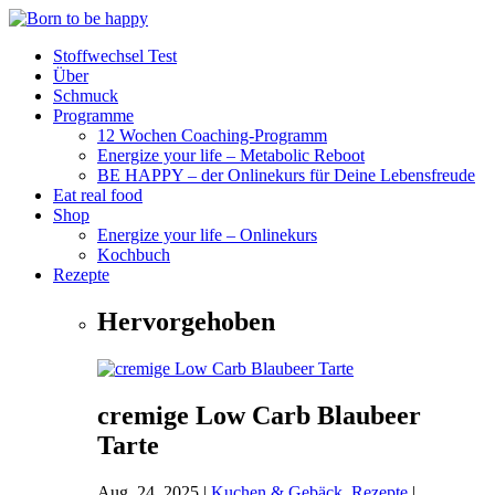
Stoffwechsel Test
Über
Schmuck
Programme
12 Wochen Coaching-Programm
Energize your life – Metabolic Reboot
BE HAPPY – der Onlinekurs für Deine Lebensfreude
Eat real food
Shop
Energize your life – Onlinekurs
Kochbuch
Rezepte
Hervorgehoben
cremige Low Carb Blaubeer
Tarte
Aug. 24, 2025
|
Kuchen & Gebäck
,
Rezepte
|