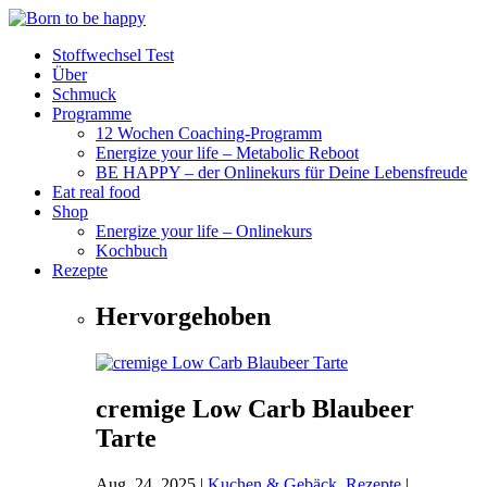
Stoffwechsel Test
Über
Schmuck
Programme
12 Wochen Coaching-Programm
Energize your life – Metabolic Reboot
BE HAPPY – der Onlinekurs für Deine Lebensfreude
Eat real food
Shop
Energize your life – Onlinekurs
Kochbuch
Rezepte
Hervorgehoben
cremige Low Carb Blaubeer
Tarte
Aug. 24, 2025
|
Kuchen & Gebäck
,
Rezepte
|