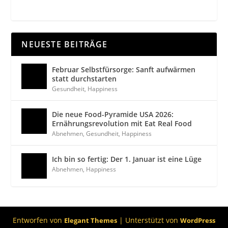
NEUESTE BEITRÄGE
Februar Selbstfürsorge: Sanft aufwärmen
statt durchstarten
Gesundheit
,
Happiness
Die neue Food-Pyramide USA 2026:
Ernährungsrevolution mit Eat Real Food
Abnehmen
,
Gesundheit
,
Happiness
Ich bin so fertig: Der 1. Januar ist eine Lüge
Abnehmen
,
Happiness
Entworfen von
| Unterstützt von
Elegant Themes
WordPress