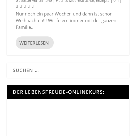
Gepostet von
Simone
|
Fisch & Meeresfrüchte
,
Rezepte
|
0
|
Nur noch ein paar Wochen und dann ist schon
Weihnachten!!! Wir feiern immer mit der ganzen
Familie...
WEITERLESEN
DER LEBENSFREUDE-ONLINEKURS: