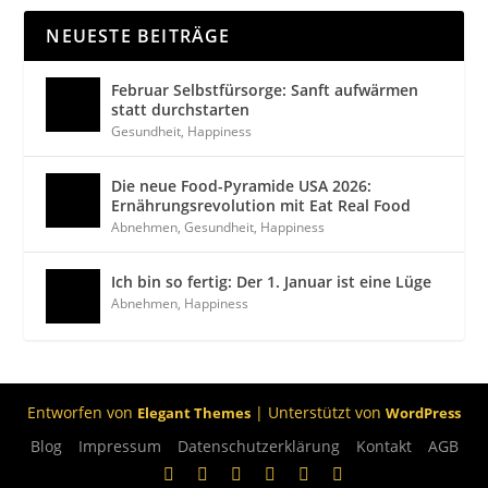
NEUESTE BEITRÄGE
Februar Selbstfürsorge: Sanft aufwärmen
statt durchstarten
Gesundheit
,
Happiness
Die neue Food-Pyramide USA 2026:
Ernährungsrevolution mit Eat Real Food
Abnehmen
,
Gesundheit
,
Happiness
Ich bin so fertig: Der 1. Januar ist eine Lüge
Abnehmen
,
Happiness
Entworfen von
| Unterstützt von
Elegant Themes
WordPress
Blog
Impressum
Datenschutzerklärung
Kontakt
AGB