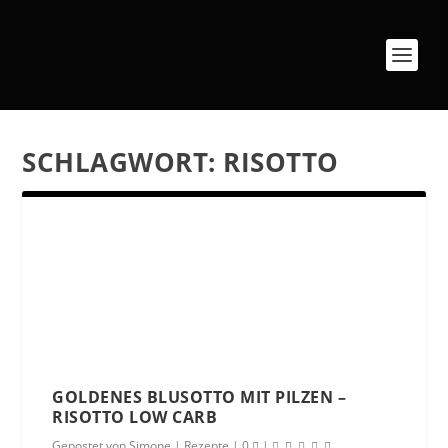
SCHLAGWORT:
RISOTTO
GOLDENES BLUSOTTO MIT PILZEN –
RISOTTO LOW CARB
Gepostet von
Simone
|
Rezepte
|
0
|