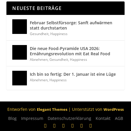
NEUESTE BEITRÄGE
Februar Selbstfürsorge: Sanft aufwärmen
statt durchstarten
Gesundheit
,
Happiness
Die neue Food-Pyramide USA 2026:
Ernährungsrevolution mit Eat Real Food
Abnehmen
,
Gesundheit
,
Happiness
Ich bin so fertig: Der 1. Januar ist eine Lüge
Abnehmen
,
Happiness
Entworfen von
| Unterstützt von
Elegant Themes
WordPress
Blog
Impressum
Datenschutzerklärung
Kontakt
AGB