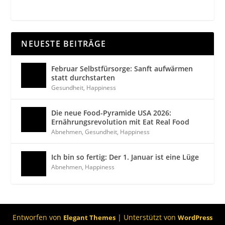
NEUESTE BEITRÄGE
Februar Selbstfürsorge: Sanft aufwärmen
statt durchstarten
Gesundheit
,
Happiness
Die neue Food-Pyramide USA 2026:
Ernährungsrevolution mit Eat Real Food
Abnehmen
,
Gesundheit
,
Happiness
Ich bin so fertig: Der 1. Januar ist eine Lüge
Abnehmen
,
Happiness
Entworfen von
| Unterstützt von
Elegant Themes
WordPress