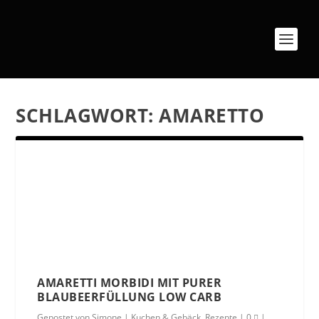
SCHLAGWORT:
AMARETTO
AMARETTI MORBIDI MIT PURER
BLAUBEERFÜLLUNG LOW CARB
Gepostet von
Simone
|
Kuchen & Gebäck
,
Rezepte
|
0
|