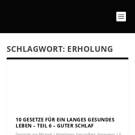
SCHLAGWORT:
ERHOLUNG
10 GESETZE FÜR EIN LANGES GESUNDES
LEBEN – TEIL 6 – GUTER SCHLAF
Gepostet von
Michael
|
Abnehmen
,
Gesundheit
,
Happiness
|
0