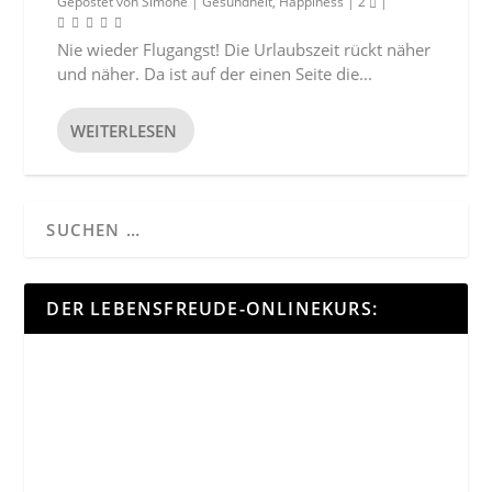
Gepostet von
Simone
|
Gesundheit
,
Happiness
|
2
|
Nie wieder Flugangst! Die Urlaubszeit rückt näher
und näher. Da ist auf der einen Seite die...
WEITERLESEN
DER LEBENSFREUDE-ONLINEKURS: