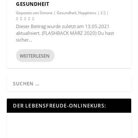
GESUNDHEIT
Gepostet von
Simone
|
Gesundheit
,
Happiness
|
2
|
Dieser Beitrag wurde zuletzt am 13.05.2021
aktualisiert. (FLASHBACK MÄRZ 2020) Du hast
sicher...
WEITERLESEN
DER LEBENSFREUDE-ONLINEKURS: