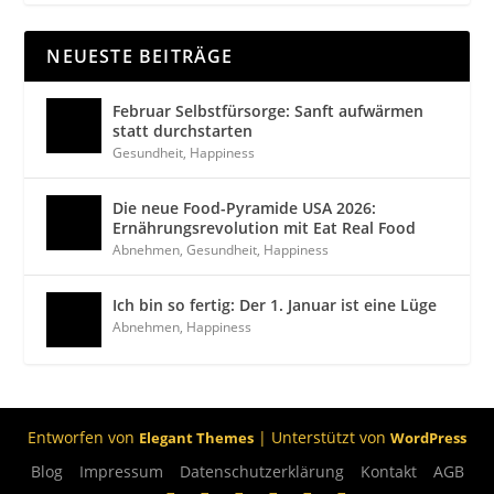
NEUESTE BEITRÄGE
Februar Selbstfürsorge: Sanft aufwärmen
statt durchstarten
Gesundheit
,
Happiness
Die neue Food-Pyramide USA 2026:
Ernährungsrevolution mit Eat Real Food
Abnehmen
,
Gesundheit
,
Happiness
Ich bin so fertig: Der 1. Januar ist eine Lüge
Abnehmen
,
Happiness
Entworfen von
| Unterstützt von
Elegant Themes
WordPress
Blog
Impressum
Datenschutzerklärung
Kontakt
AGB