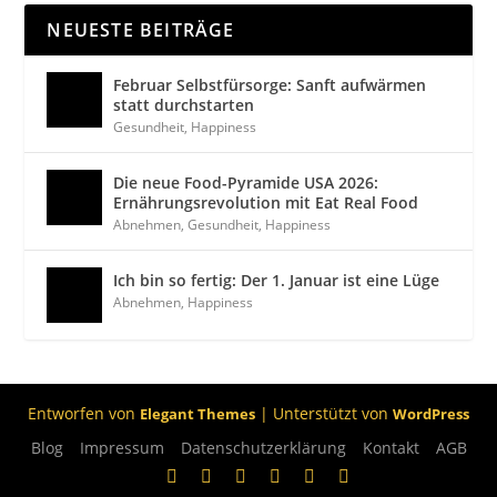
NEUESTE BEITRÄGE
Februar Selbstfürsorge: Sanft aufwärmen
statt durchstarten
Gesundheit
,
Happiness
Die neue Food-Pyramide USA 2026:
Ernährungsrevolution mit Eat Real Food
Abnehmen
,
Gesundheit
,
Happiness
Ich bin so fertig: Der 1. Januar ist eine Lüge
Abnehmen
,
Happiness
Entworfen von
| Unterstützt von
Elegant Themes
WordPress
Blog
Impressum
Datenschutzerklärung
Kontakt
AGB