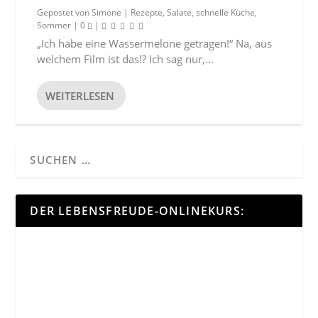
Gepostet von
Simone
|
Rezepte
,
Salate
,
schnelle Küche
,
Sommer
|
0
|
„Ich habe eine Wassermelone getragen!“ Na, aus
welchem Film ist das!? Ich sag nur,...
WEITERLESEN
DER LEBENSFREUDE-ONLINEKURS: