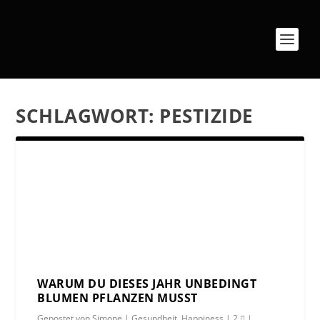
SCHLAGWORT:
PESTIZIDE
WARUM DU DIESES JAHR UNBEDINGT
BLUMEN PFLANZEN MUSST
Gepostet von
Simone
|
Gesundheit
,
Happiness
|
2
|