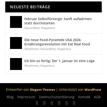
NEUESTE BEITRÄGE
Februar Selbstfürsorge: Sanft aufwärmen
statt durchstarten
Gesundheit
,
Happiness
Die neue Food-Pyramide USA 2026:
Ernährungsrevolution mit Eat Real Food
Abnehmen
,
Gesundheit
,
Happiness
Ich bin so fertig: Der 1. Januar ist eine Lüge
Abnehmen
,
Happiness
Entworfen von
| Unterstützt von
Elegant Themes
WordPress
Blog
Impressum
Datenschutzerklärung
Kontakt
AGB