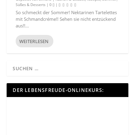
Süßes & Desserts
|
0
|
So schmeckt der Sommer! Nektarinen Tartelettes
mit Schmandcréme!! Sehen sie nicht entzückend
aus!!...
WEITERLESEN
DER LEBENSFREUDE-ONLINEKURS: