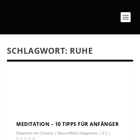
SCHLAGWORT:
RUHE
MEDITATION – 10 TIPPS FÜR ANFÄNGER
Gepostet von
Simone
|
Gesundheit
,
Happiness
|
2
|