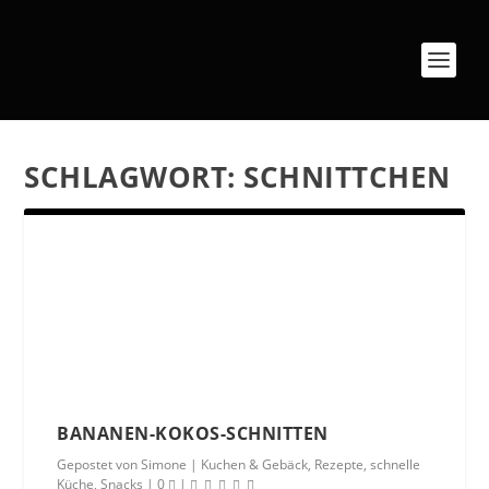
SCHLAGWORT:
SCHNITTCHEN
BANANEN-KOKOS-SCHNITTEN
Gepostet von
Simone
|
Kuchen & Gebäck
,
Rezepte
,
schnelle
Küche
,
Snacks
|
0
|