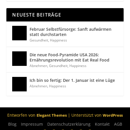
NEUESTE BEITRÄGE
Februar Selbstfürsorge: Sanft aufwärmen
statt durchstarten
Gesundheit
,
Happiness
Die neue Food-Pyramide USA 2026:
Ernährungsrevolution mit Eat Real Food
Abnehmen
,
Gesundheit
,
Happiness
Ich bin so fertig: Der 1. Januar ist eine Lüge
Abnehmen
,
Happiness
Entworfen von
| Unterstützt von
Elegant Themes
WordPress
Blog
Impressum
Datenschutzerklärung
Kontakt
AGB