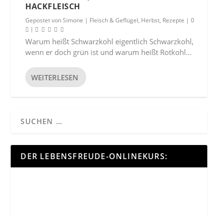
HACKFLEISCH
Gepostet von
Simone
|
Fleisch & Geflügel
,
Herbst
,
Rezepte
|
0
|
Warum heißt Schwarzkohl eigentlich Schwarzkohl,
wenn er doch grün ist und warum heißt Rotkohl...
WEITERLESEN
DER LEBENSFREUDE-ONLINEKURS: