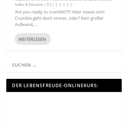
Süßes & Desserts
|
0
|
Are you ready to crumble??!! Aber sowas von!
Crumble geht doch immer, oder? Kein großer
Aufwand,...
WEITERLESEN
DER LEBENSFREUDE-ONLINEKURS: