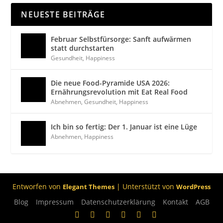
NEUESTE BEITRÄGE
Februar Selbstfürsorge: Sanft aufwärmen
statt durchstarten
Gesundheit
,
Happiness
Die neue Food-Pyramide USA 2026:
Ernährungsrevolution mit Eat Real Food
Abnehmen
,
Gesundheit
,
Happiness
Ich bin so fertig: Der 1. Januar ist eine Lüge
Abnehmen
,
Happiness
Entworfen von
| Unterstützt von
Elegant Themes
WordPress
Blog
Impressum
Datenschutzerklärung
Kontakt
AGB