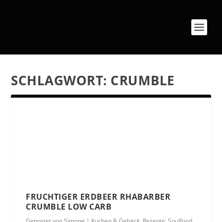
SCHLAGWORT:
CRUMBLE
FRUCHTIGER ERDBEER RHABARBER
CRUMBLE LOW CARB
Gepostet von
Simone
|
Kuchen & Gebäck
,
Rezepte
,
Soulfood
,