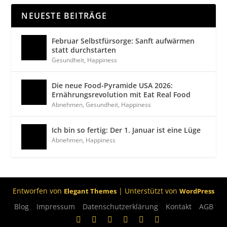
NEUESTE BEITRÄGE
Februar Selbstfürsorge: Sanft aufwärmen
statt durchstarten
Gesundheit
,
Happiness
Die neue Food-Pyramide USA 2026:
Ernährungsrevolution mit Eat Real Food
Abnehmen
,
Gesundheit
,
Happiness
Ich bin so fertig: Der 1. Januar ist eine Lüge
Abnehmen
,
Happiness
Entworfen von
| Unterstützt von
Elegant Themes
WordPress
Blog
Impressum
Datenschutzerklärung
Kontakt
AGB