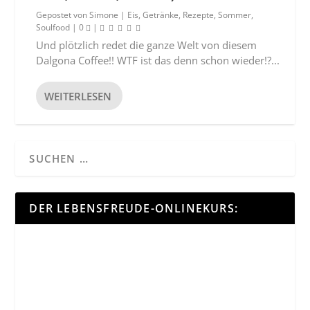
Gepostet von
Simone
|
Eis
,
Getränke
,
Rezepte
,
Sommer
,
Soulfood
|
0
|
Und plötzlich redet die ganze Welt von diesem
Dalgona Coffee!! WTF ist das denn schon wieder!?...
WEITERLESEN
DER LEBENSFREUDE-ONLINEKURS: