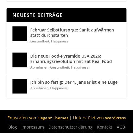
NEUESTE BEITRÄGE
Februar Selbstfürsorge: Sanft aufwärmen
statt durchstarten
Gesundheit
,
Happiness
Die neue Food-Pyramide USA 2026:
Ernährungsrevolution mit Eat Real Food
Abnehmen
,
Gesundheit
,
Happiness
Ich bin so fertig: Der 1. Januar ist eine Lüge
Abnehmen
,
Happiness
Entworfen von
| Unterstützt von
Elegant Themes
WordPress
Blog
Impressum
Datenschutzerklärung
Kontakt
AGB