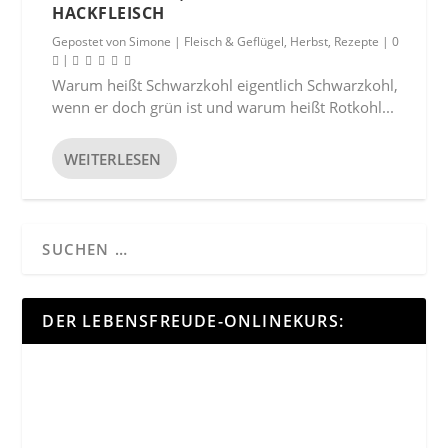
HACKFLEISCH
Gepostet von
Simone
|
Fleisch & Geflügel
,
Herbst
,
Rezepte
|
0
|
Warum heißt Schwarzkohl eigentlich Schwarzkohl,
wenn er doch grün ist und warum heißt Rotkohl...
WEITERLESEN
DER LEBENSFREUDE-ONLINEKURS: