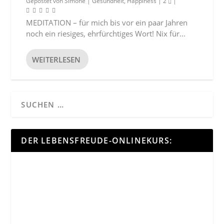
Gepostet von
Simone
|
Gesundheit
,
Happiness
|
2
|
MEDITATION – für mich bis vor ein paar Jahren
noch ein riesiges, ehrfürchtiges Wort! Nix für...
WEITERLESEN
DER LEBENSFREUDE-ONLINEKURS: