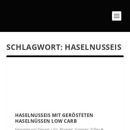
SCHLAGWORT:
HASELNUSSEIS
HASELNUSSEIS MIT GERÖSTETEN
HASELNÜSSEN LOW CARB
Gepostet von
Simone
|
Eis
,
Rezepte
,
Sommer
,
Süßes &