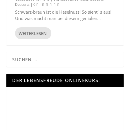
Desserts
|
0
|
Schwarz-braun ist die Haselnuss! So sieht´s aus!
Und was macht man bei diesem genialen...
WEITERLESEN
DER LEBENSFREUDE-ONLINEKURS: