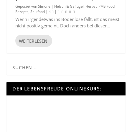
Gepostet von
Simone
|
Fleisch & Geflügel
,
Herbst
,
PMS Food
,
Rezepte
,
Soulfood
|
4
|
Wenn irgendetwas ins Bodenlose fällt, ist das meist
nicht positiv gemeint. Doch anders bei dieser...
WEITERLESEN
DER LEBENSFREUDE-ONLINEKURS: