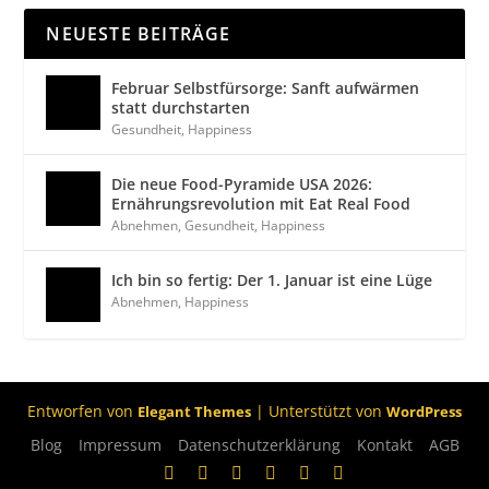
NEUESTE BEITRÄGE
Februar Selbstfürsorge: Sanft aufwärmen
statt durchstarten
Gesundheit
,
Happiness
Die neue Food-Pyramide USA 2026:
Ernährungsrevolution mit Eat Real Food
Abnehmen
,
Gesundheit
,
Happiness
Ich bin so fertig: Der 1. Januar ist eine Lüge
Abnehmen
,
Happiness
Entworfen von
| Unterstützt von
Elegant Themes
WordPress
Blog
Impressum
Datenschutzerklärung
Kontakt
AGB