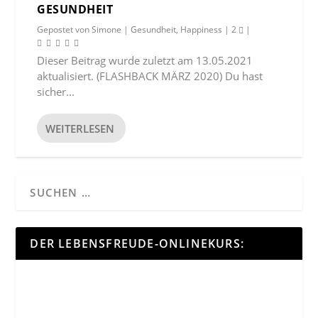
GESUNDHEIT
Gepostet von
Simone
|
Gesundheit
,
Happiness
|
2
|
Dieser Beitrag wurde zuletzt am 13.05.2021
aktualisiert. (FLASHBACK MÄRZ 2020) Du hast
sicher...
WEITERLESEN
DER LEBENSFREUDE-ONLINEKURS: