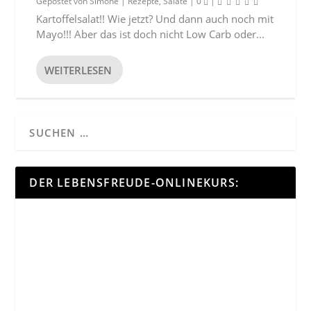
Gepostet von
Simone
|
Rezepte
,
Salate
|
0
|
Kartoffelsalat!! Wie jetzt? Und dann auch noch mit
Mayo!!! Aber das ist doch nicht Low Carb oder...
WEITERLESEN
DER LEBENSFREUDE-ONLINEKURS: