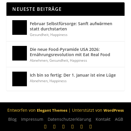
NEUESTE BEITRÄGE
Februar Selbstfürsorge: Sanft aufwärmen
statt durchstarten
Gesundheit
,
Happiness
Die neue Food-Pyramide USA 2026:
Ernährungsrevolution mit Eat Real Food
Abnehmen
,
Gesundheit
,
Happiness
Ich bin so fertig: Der 1. Januar ist eine Lüge
Abnehmen
,
Happiness
Entworfen von
| Unterstützt von
Elegant Themes
WordPress
Blog
Impressum
Datenschutzerklärung
Kontakt
AGB