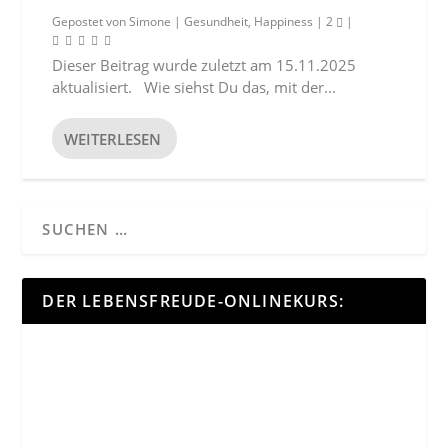
Gepostet von
Simone
|
Gesundheit
,
Happiness
|
2
|
Dieser Beitrag wurde zuletzt am 15.11.2025
aktualisiert. Wie siehst Du das, mit der...
WEITERLESEN
DER LEBENSFREUDE-ONLINEKURS: